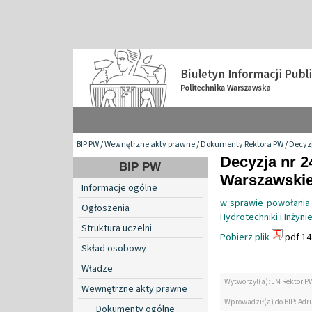
BIP PW
/
Wewnętrzne akty prawne
/
Dokumenty Rektora PW
/
Decyzj
Decyzja nr 2
BIP PW
Warszawskiej
Informacje ogólne
w sprawie powołania 
Ogłoszenia
Hydrotechniki i Inżyn
Struktura uczelni
Pobierz plik
pdf 14
Skład osobowy
Władze
Wytworzył(a): JM Rektor P
Wewnętrzne akty prawne
Wprowadził(a) do BIP: Ad
Dokumenty ogólne