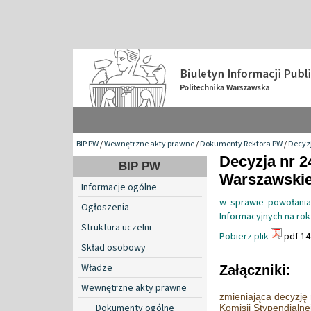
BIP PW
/
Wewnętrzne akty prawne
/
Dokumenty Rektora PW
/
Decyzj
Decyzja nr 2
BIP PW
Warszawskiej
Informacje ogólne
w sprawie powołania 
Ogłoszenia
Informacyjnych na ro
Struktura uczelni
Pobierz plik
pdf 14
Skład osobowy
Władze
Załączniki:
Wewnętrzne akty prawne
zmieniająca decyzję
Dokumenty ogólne
Komisji Stypendialne