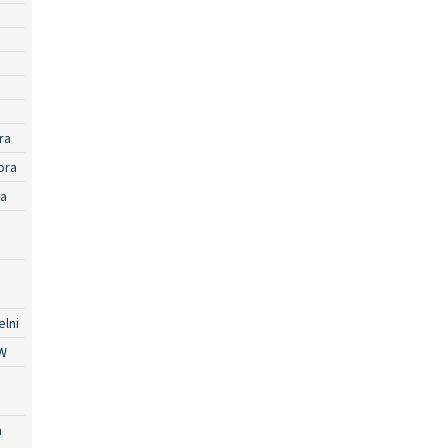
ra
ora
ra
lni
W
a