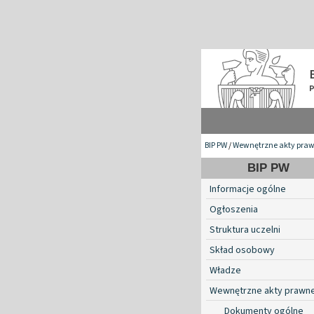
BIP PW
/
Wewnętrzne akty pra
BIP PW
Informacje ogólne
Ogłoszenia
Struktura uczelni
Skład osobowy
Władze
Wewnętrzne akty prawn
Dokumenty ogólne