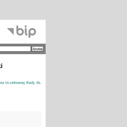
i
ia Uczelnianej Rady ds.