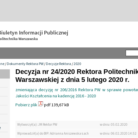
wne
/
Dokumenty Rektora PW
/
Decyzje Rektora
/
2020
Decyzja nr 24/2020 Rektora Politechnik
Warszawskiej z dnia 5 lutego 2020 r.
zmieniająca decyzję nr 206/2016 Rektora PW w sprawie powołan
Jakości Kształcenia na kadencję 2016 - 2020
Pobierz plik
pdf 139,67 kB
Wytworzył(a): JM Rektor PW
w dniu: 05.02.2020
e
Wprowadził(a) do BIP: Adrianna Aniszewska Łach
w dniu: 06.02.2020 14:52