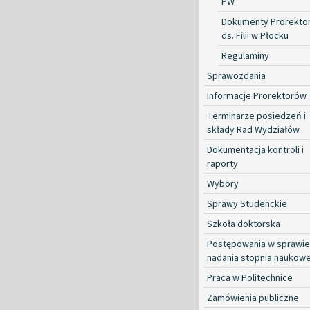
PW
Dokumenty Prorekto
ds. Filii w Płocku
Regulaminy
Sprawozdania
Informacje Prorektorów
Terminarze posiedzeń i
składy Rad Wydziałów
Dokumentacja kontroli i
raporty
Wybory
Sprawy Studenckie
Szkoła doktorska
Postępowania w sprawie
nadania stopnia naukow
Praca w Politechnice
Zamówienia publiczne