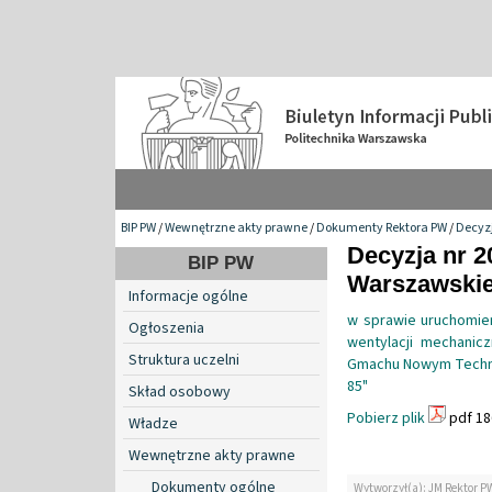
BIP PW
/
Wewnętrzne akty prawne
/
Dokumenty Rektora PW
/
Decyzj
Decyzja nr 2
BIP PW
Warszawskiej
Informacje ogólne
w sprawie uruchomieni
Ogłoszenia
wentylacji mechanic
Struktura uczelni
Gmachu Nowym Technol
85"
Skład osobowy
Pobierz plik
pdf 18
Władze
Wewnętrzne akty prawne
Dokumenty ogólne
Wytworzył(a): JM Rektor P