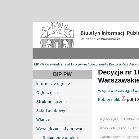
BIP PW
/
Wewnętrzne akty prawne
/
Dokumenty Rektora PW
/
Decyzj
Decyzja nr 1
BIP PW
Warszawskiej
Informacje ogólne
w sprawie zastępstwa
Ogłoszenia
Pobierz plik
pdf 10
Struktura uczelni
Skład osobowy
Władze
Wytworzył(a): JM Rektor P
Wewnętrzne akty prawne
Wprowadził(a) do BIP: Ad
Zaktualizował(a): Agniesz
Dokumenty ogólne