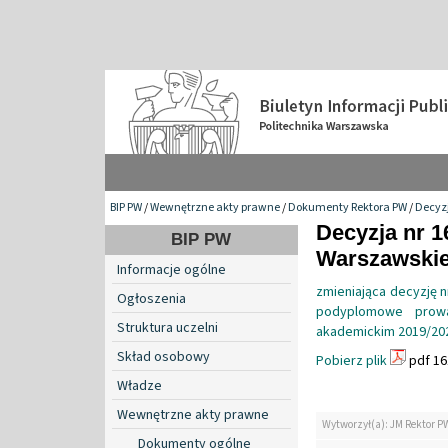
BIP PW
/
Wewnętrzne akty prawne
/
Dokumenty Rektora PW
/
Decyzj
Decyzja nr 1
BIP PW
Warszawskiej
Informacje ogólne
zmieniająca decyzję n
Ogłoszenia
podyplomowe prowa
Struktura uczelni
akademickim 2019/20
Skład osobowy
Pobierz plik
pdf 16
Władze
Wewnętrzne akty prawne
Wytworzył(a): JM Rektor P
Dokumenty ogólne