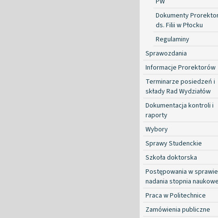
PW
Dokumenty Prorekto
ds. Filii w Płocku
Regulaminy
Sprawozdania
Informacje Prorektorów
Terminarze posiedzeń i
składy Rad Wydziałów
Dokumentacja kontroli i
raporty
Wybory
Sprawy Studenckie
Szkoła doktorska
Postępowania w sprawie
nadania stopnia naukow
Praca w Politechnice
Zamówienia publiczne