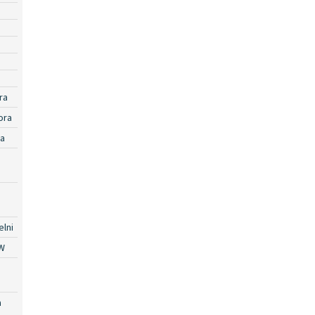
ra
ora
ra
lni
W
a