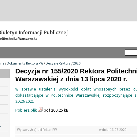
wne
/
Dokumenty Rektora PW
/
Decyzje Rektora
/
2020
Decyzja nr 155/2020 Rektora Politechn
Warszawskiej z dnia 13 lipca 2020 r.
w sprawie ustalenia wysokości opłat wnoszonych przez c
dokształcające w Politechnice Warszawskiej rozpoczynające 
2020/2021
Pobierz plik
pdf 200,25 kB
e
Wytworzył(a): JM Rektor PW
w dniu: 13.07.2020