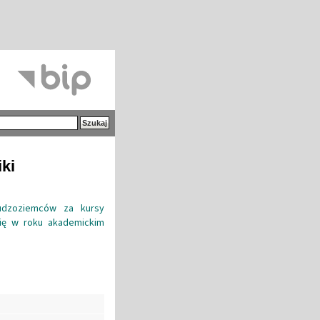
iki
udzoziemców za kursy
się w roku akademickim