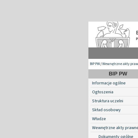
BIP PW
/
Wewnętrzne akty pra
BIP PW
Informacje ogólne
Ogłoszenia
Struktura uczelni
Skład osobowy
Władze
Wewnętrzne akty prawn
Dokumenty ogólne