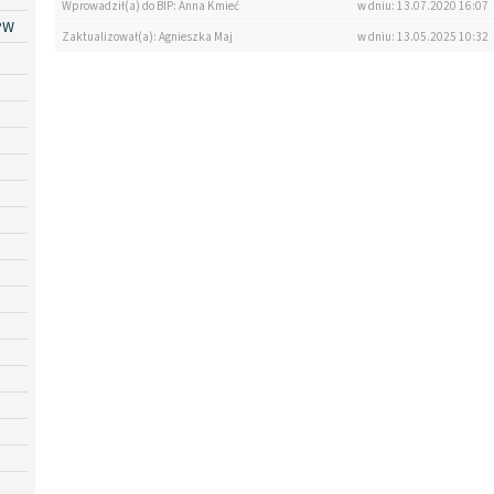
Wprowadził(a) do BIP: Anna Kmieć
w dniu: 13.07.2020 16:07
PW
Zaktualizował(a): Agnieszka Maj
w dniu: 13.05.2025 10:32