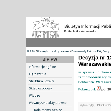
BIP PW
/
Wewnętrzne akty prawne
/
Dokumenty Rektora PW
/
Decyzj
Decyzja nr 1
BIP PW
Warszawskiej
Informacje ogólne
w sprawie uruchomie
Ogłoszenia
termomodernizacyjny
Struktura uczelni
Politechniki Warszaws
Skład osobowy
Pobierz plik
pdf 20
Władze
Wewnętrzne akty prawne
Wytworzył(a): JM Rektor P
Dokumenty ogólne