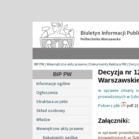
BIP PW
/
Wewnętrzne akty prawne
/
Dokumenty Rektora PW
/
Decyzj
Decyzja nr 1
BIP PW
Warszawskiej
Informacje ogólne
w sprawie zmiany n
Ogłoszenia
prowadzonych w Szkol
Struktura uczelni
Pobierz plik
pdf 21
Skład osobowy
Władze
Załączniki:
Wewnętrzne akty prawne
w sprawie powołania
Dokumenty ogólne
prowadzonych w Szko