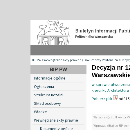
BIP PW
/
Wewnętrzne akty prawne
/
Dokumenty Rektora PW
/
Decyzj
Decyzja nr 1
BIP PW
Warszawskiej
Informacje ogólne
w sprawie utworzenia
Ogłoszenia
kierunku Architektura
Struktura uczelni
Pobierz plik
pdf 15
Skład osobowy
Władze
Wytworzył(a): JM Rektor P
Wewnętrzne akty prawne
Wprowadził(a) do BIP: Ann
Dokumenty ogólne