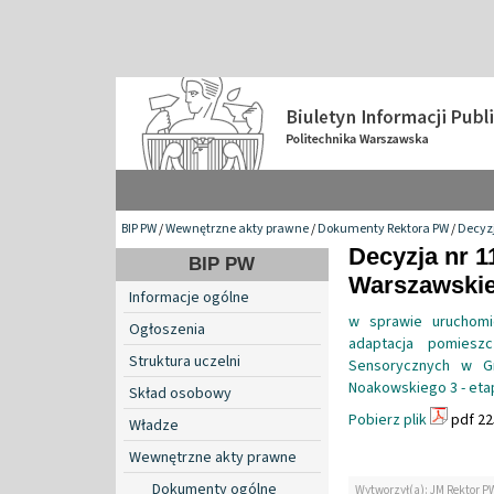
BIP PW
/
Wewnętrzne akty prawne
/
Dokumenty Rektora PW
/
Decyzj
Decyzja nr 1
BIP PW
Warszawskiej
Informacje ogólne
w sprawie uruchomie
Ogłoszenia
adaptacja pomiesz
Struktura uczelni
Sensorycznych w Gm
Noakowskiego 3 - etap
Skład osobowy
Pobierz plik
pdf 22
Władze
Wewnętrzne akty prawne
Dokumenty ogólne
Wytworzył(a): JM Rektor P