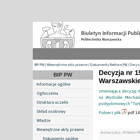
BIP PW
/
Wewnętrzne akty prawne
/
Dokumenty Rektora PW
/
Decyzj
Decyzja nr 1
BIP PW
Warszawskiej
Informacje ogólne
zmieniająca decyzję 
Ogłoszenia
na Wydziale Mechani
Struktura uczelni
podyplomowych "Turb
Skład osobowy
Pobierz plik
pdf 14
Władze
Wewnętrzne akty prawne
Wytworzył(a): JM Rektor P
Dokumenty ogólne