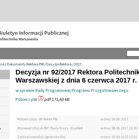
wne
/
Dokumenty Rektora PW
/
Decyzje Rektora
/
2017
Decyzja nr 92/2017 Rektora Politechnik
Warszawskiej z dnia 6 czerwca 2017 r.
w sprawie Rady Programowej Programu Przygotowawczego
Pobierz plik
pdf 172,63 kB
Wytworzył(a): JM Rektor PW
w dniu: 06.06.2017
e
Wprowadził(a) do BIP: Paula Kruza - disabled
w dniu: 08.06.2017 10:30
Zaktualizował(a): Agnieszka Maj
w dniu: 30.04.2025 12:51