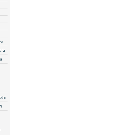
ra
ora
ra
lni
W
a