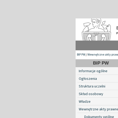
BIP PW
/
Wewnętrzne akty pra
BIP PW
Informacje ogólne
Ogłoszenia
Struktura uczelni
Skład osobowy
Władze
Wewnętrzne akty prawn
Dokumenty ogólne