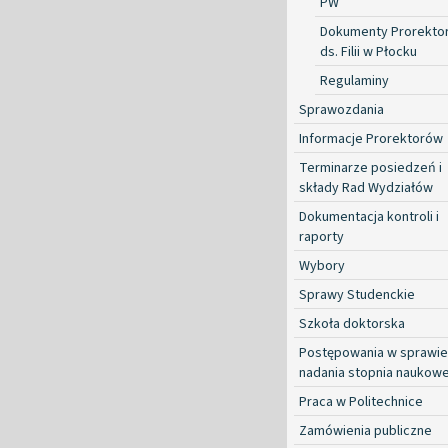
PW
Dokumenty Prorekto
ds. Filii w Płocku
Regulaminy
Sprawozdania
Informacje Prorektorów
Terminarze posiedzeń i
składy Rad Wydziałów
Dokumentacja kontroli i
raporty
Wybory
Sprawy Studenckie
Szkoła doktorska
Postępowania w sprawie
nadania stopnia naukow
Praca w Politechnice
Zamówienia publiczne