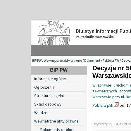
BIP PW
/
Wewnętrzne akty prawne
/
Dokumenty Rektora PW
/
Decyzj
Decyzja nr 5
BIP PW
Warszawskiej
Informacje ogólne
w sprawie uruchomie
Ogłoszenia
zewnętrznych antyw
Struktura uczelni
Warszawie przy ul. No
Skład osobowy
Pobierz plik
pdf 17
Władze
Wewnętrzne akty prawne
Wytworzył(a): JM Rektor P
Dokumenty ogólne