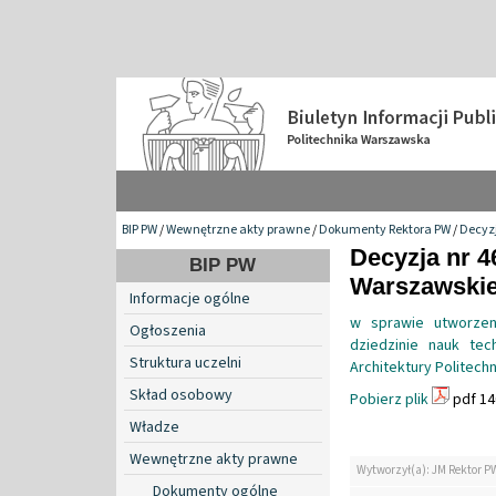
BIP PW
/
Wewnętrzne akty prawne
/
Dokumenty Rektora PW
/
Decyzj
Decyzja nr 4
BIP PW
Warszawskiej
Informacje ogólne
w sprawie utworzen
Ogłoszenia
dziedzinie nauk tec
Struktura uczelni
Architektury Politech
Skład osobowy
Pobierz plik
pdf 14
Władze
Wewnętrzne akty prawne
Wytworzył(a): JM Rektor P
Dokumenty ogólne