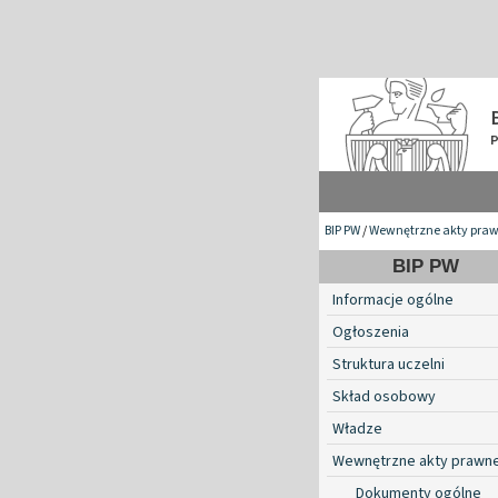
BIP PW
/
Wewnętrzne akty pra
BIP PW
Informacje ogólne
Ogłoszenia
Struktura uczelni
Skład osobowy
Władze
Wewnętrzne akty prawn
Dokumenty ogólne