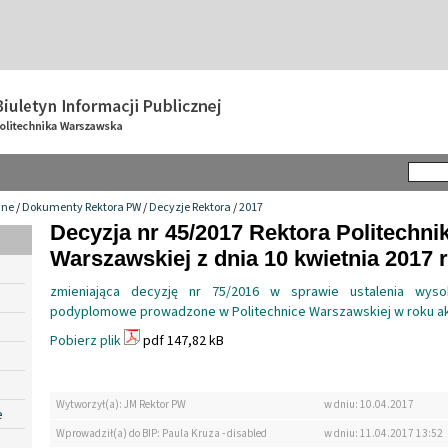
wne
/
Dokumenty Rektora PW
/
Decyzje Rektora
/
2017
Decyzja nr 45/2017 Rektora Politechnik
Warszawskiej z dnia 10 kwietnia 2017 r
zmieniająca decyzję nr 75/2016 w sprawie ustalenia wyso
podyplomowe prowadzone w Politechnice Warszawskiej w roku a
Pobierz plik
pdf 147,82 kB
Wytworzył(a): JM Rektor PW
w dniu: 10.04.2017
e
Wprowadził(a) do BIP: Paula Kruza - disabled
w dniu: 11.04.2017 13:52