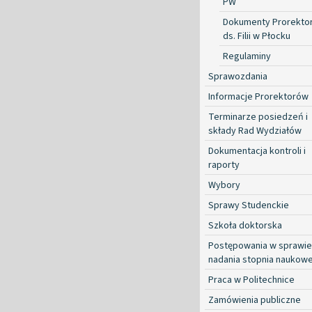
PW
Dokumenty Prorekto
ds. Filii w Płocku
Regulaminy
Sprawozdania
Informacje Prorektorów
Terminarze posiedzeń i
składy Rad Wydziałów
Dokumentacja kontroli i
raporty
Wybory
Sprawy Studenckie
Szkoła doktorska
Postępowania w sprawie
nadania stopnia naukow
Praca w Politechnice
Zamówienia publiczne