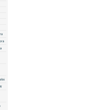
ra
ora
ra
lni
W
a