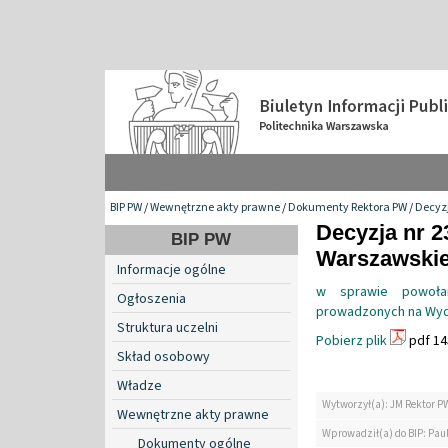
BIP PW
/
Wewnętrzne akty prawne
/
Dokumenty Rektora PW
/
Decyzj
Decyzja nr 2
BIP PW
Warszawskiej
Informacje ogólne
w sprawie powołan
Ogłoszenia
prowadzonych na Wydzi
Struktura uczelni
Pobierz plik
pdf 14
Skład osobowy
Władze
Wytworzył(a): JM Rektor P
Wewnętrzne akty prawne
Wprowadził(a) do BIP: Paul
Dokumenty ogólne