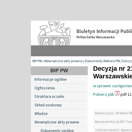
BIP PW
/
Wewnętrzne akty prawne
/
Dokumenty Rektora PW
/
Decyzj
Decyzja nr 2
BIP PW
Warszawskiej
Informacje ogólne
w sprawie zastępstwa
Ogłoszenia
Pobierz plik
pdf 11
Struktura uczelni
Skład osobowy
Władze
Wytworzył(a): JM Rektor P
Wewnętrzne akty prawne
Wprowadził(a) do BIP: Paul
Zaktualizował(a): Agniesz
Dokumenty ogólne