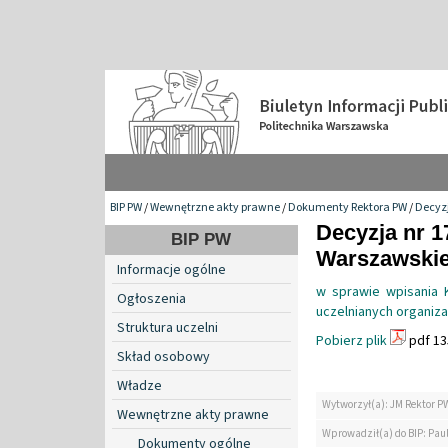
BIP PW
/
Wewnętrzne akty prawne
/
Dokumenty Rektora PW
/
Decyzj
Decyzja nr 1
BIP PW
Warszawskiej
Informacje ogólne
w sprawie wpisania 
Ogłoszenia
uczelnianych organiza
Struktura uczelni
Pobierz plik
pdf 13
Skład osobowy
Władze
Wytworzył(a): JM Rektor P
Wewnętrzne akty prawne
Wprowadził(a) do BIP: Paul
Dokumenty ogólne