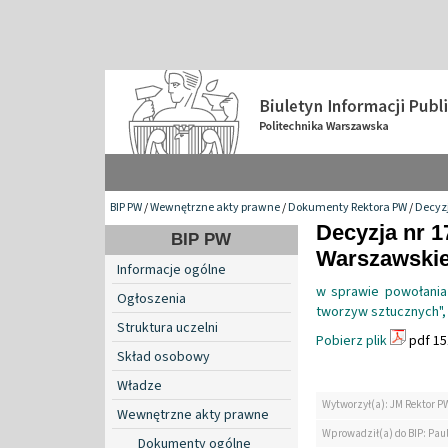
BIP PW
/
Wewnętrzne akty prawne
/
Dokumenty Rektora PW
/
Decyzj
Decyzja nr 1
BIP PW
Warszawskiej
Informacje ogólne
w sprawie powołania
Ogłoszenia
tworzyw sztucznych"
Struktura uczelni
Pobierz plik
pdf 15
Skład osobowy
Władze
Wytworzył(a): JM Rektor P
Wewnętrzne akty prawne
Wprowadził(a) do BIP: Paul
Dokumenty ogólne