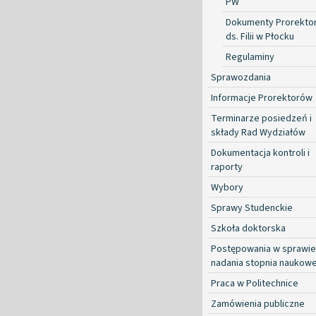
PW
Dokumenty Prorekto
ds. Filii w Płocku
Regulaminy
Sprawozdania
Informacje Prorektorów
Terminarze posiedzeń i
składy Rad Wydziałów
Dokumentacja kontroli i
raporty
Wybory
Sprawy Studenckie
Szkoła doktorska
Postępowania w sprawie
nadania stopnia naukow
Praca w Politechnice
Zamówienia publiczne