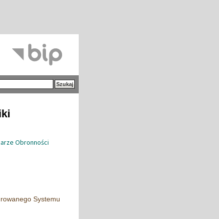
iki
zarze Obronności
egrowanego Systemu