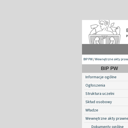
BIP PW
/
Wewnętrzne akty pra
BIP PW
Informacje ogólne
Ogłoszenia
Struktura uczelni
Skład osobowy
Władze
Wewnętrzne akty prawn
Dokumenty ogólne