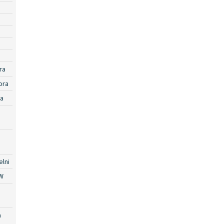
ra
ora
ra
lni
W
a