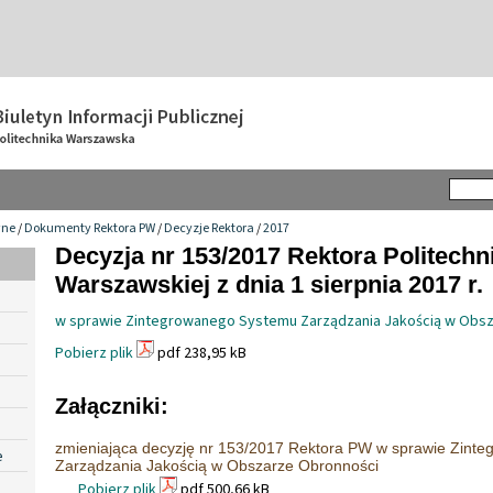
wne
/
Dokumenty Rektora PW
/
Decyzje Rektora
/
2017
Decyzja nr 153/2017 Rektora Politechn
Warszawskiej z dnia 1 sierpnia 2017 r.
w sprawie Zintegrowanego Systemu Zarządzania Jakością w Obs
Pobierz plik
pdf 238,95 kB
Załączniki:
zmieniająca decyzję nr 153/2017 Rektora PW w sprawie Zint
e
Zarządzania Jakością w Obszarze Obronności
Pobierz plik
pdf 500,66 kB