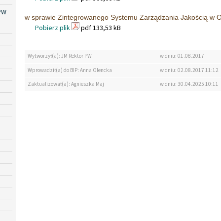
PW
w sprawie Zintegrowanego Systemu Zarządzania Jakością w 
Pobierz plik
pdf 133,53 kB
Wytworzył(a): JM Rektor PW
w dniu: 01.08.2017
Wprowadził(a) do BIP: Anna Olencka
w dniu: 02.08.2017 11:12
Zaktualizował(a): Agnieszka Maj
w dniu: 30.04.2025 10:11