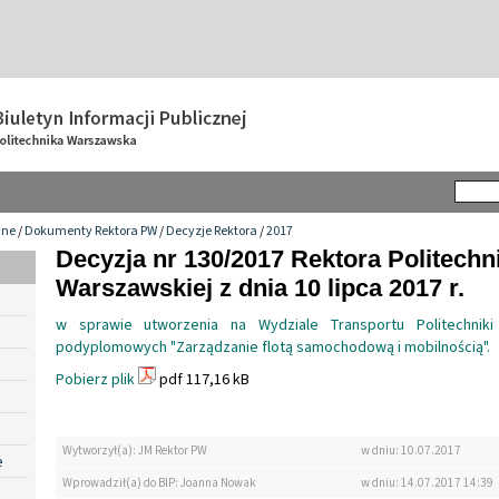
wne
/
Dokumenty Rektora PW
/
Decyzje Rektora
/
2017
Decyzja nr 130/2017 Rektora Politechn
Warszawskiej z dnia 10 lipca 2017 r.
w sprawie utworzenia na Wydziale Transportu Politechniki
podyplomowych "Zarządzanie flotą samochodową i mobilnością".
Pobierz plik
pdf 117,16 kB
Wytworzył(a): JM Rektor PW
w dniu: 10.07.2017
e
Wprowadził(a) do BIP: Joanna Nowak
w dniu: 14.07.2017 14:39