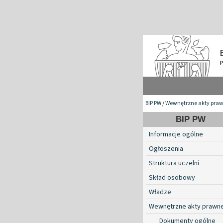
BIP PW
/
Wewnętrzne akty pra
BIP PW
Informacje ogólne
Ogłoszenia
Struktura uczelni
Skład osobowy
Władze
Wewnętrzne akty prawn
Dokumenty ogólne