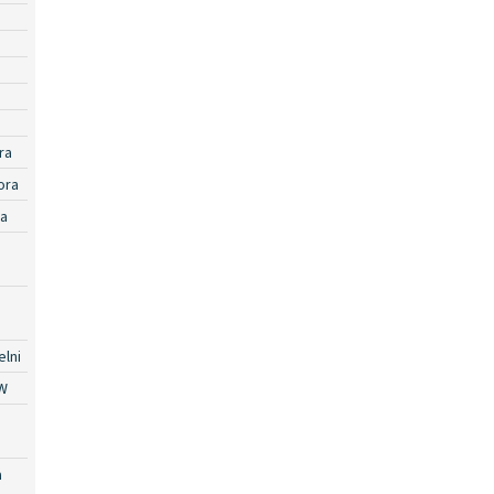
ra
ora
ra
lni
W
a