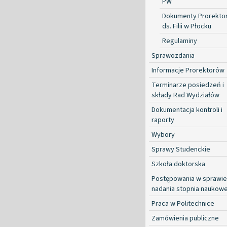
PW
Dokumenty Prorekto
ds. Filii w Płocku
Regulaminy
Sprawozdania
Informacje Prorektorów
Terminarze posiedzeń i
składy Rad Wydziałów
Dokumentacja kontroli i
raporty
Wybory
Sprawy Studenckie
Szkoła doktorska
Postępowania w sprawie
nadania stopnia naukow
Praca w Politechnice
Zamówienia publiczne