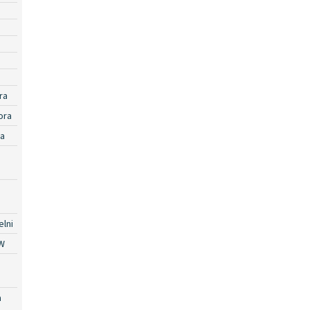
ra
ora
ra
lni
W
a