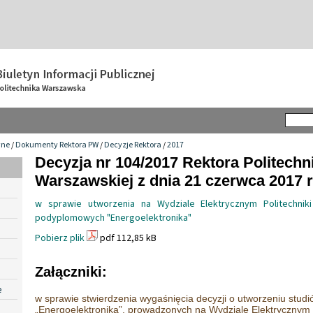
wne
/
Dokumenty Rektora PW
/
Decyzje Rektora
/
2017
Decyzja nr 104/2017 Rektora Politechn
Warszawskiej z dnia 21 czerwca 2017 r
w sprawie utworzenia na Wydziale Elektrycznym Politechnik
podyplomowych "Energoelektronika"
Pobierz plik
pdf 112,85 kB
Załączniki:
e
w sprawie stwierdzenia wygaśnięcia decyzji o utworzeniu stu
„Energoelektronika”, prowadzonych na Wydziale Elektrycznym P