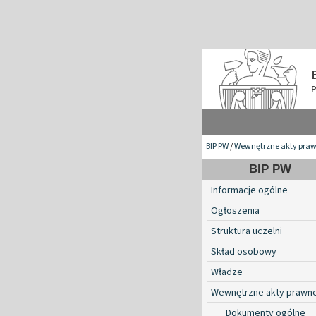
BIP PW
/
Wewnętrzne akty pra
BIP PW
Informacje ogólne
Ogłoszenia
Struktura uczelni
Skład osobowy
Władze
Wewnętrzne akty prawn
Dokumenty ogólne