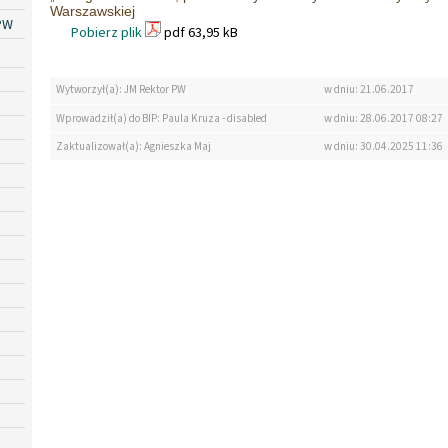
Warszawskiej
PW
Pobierz plik
pdf 63,95 kB
Wytworzył(a): JM Rektor PW
w dniu: 21.06.2017
Wprowadził(a) do BIP: Paula Kruza - disabled
w dniu: 28.06.2017 08:27
Zaktualizował(a): Agnieszka Maj
w dniu: 30.04.2025 11:36