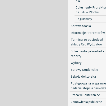
PW
Dokumenty Prorekto
ds. Filii w Płocku
Regulaminy
Sprawozdania
Informacje Prorektorów
Terminarze posiedzeń i
składy Rad Wydziałów
Dokumentacja kontroli i
raporty
Wybory
Sprawy Studenckie
Szkoła doktorska
Postępowania w sprawie
nadania stopnia naukow
Praca w Politechnice
Zamówienia publiczne