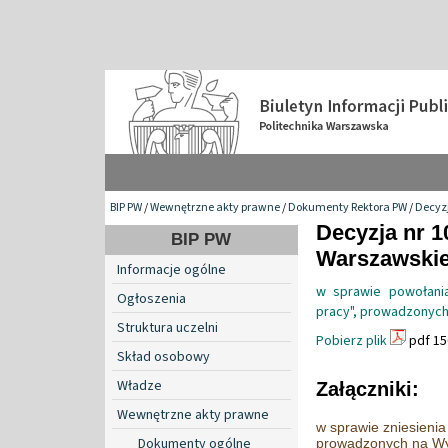
BIP PW
/
Wewnętrzne akty prawne
/
Dokumenty Rektora PW
/
Decyzj
Decyzja nr 1
BIP PW
Warszawskiej
Informacje ogólne
w sprawie powołani
Ogłoszenia
pracy", prowadzonych
Struktura uczelni
Pobierz plik
pdf 15
Skład osobowy
Władze
Załączniki:
Wewnętrzne akty prawne
w sprawie zniesieni
Dokumenty ogólne
prowadzonych na Wyd