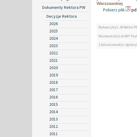
Warszawskiej
Dokumenty Rektora PW
Pobierz plik
pdf
Decyzje Rektora
2026
Wytworzył(a): JM Rektor P
2025
Wprowadził(a) do BIP: Paul
2024
Zaktualizował(a): Agniesz
2023
2022
2021
2020
2019
2018
2017
2016
2015
2014
2013
2012
2011