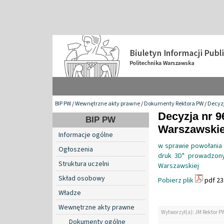
BIP PW
/
Wewnętrzne akty prawne
/
Dokumenty Rektora PW
/
Decyzj
Decyzja nr 9
BIP PW
Warszawskiej
Informacje ogólne
w sprawie powołania 
Ogłoszenia
druk 3D" prowadzony
Struktura uczelni
Warszawskiej
Skład osobowy
Pobierz plik
pdf 23
Władze
Wewnętrzne akty prawne
Wytworzył(a): JM Rektor P
Dokumenty ogólne