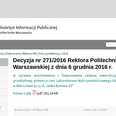
wne
/
Dokumenty Rektora PW
/
Decyzje Rektora
/
2016
Decyzja nr 271/2016 Rektora Politechn
Warszawskiej z dnia 6 grudnia 2016 r.
w sprawie uruchomienia i finansowania zadania inwestycy
przebudowy pomieszczeń Laboratorium Wytrzymałościowego B1
w Warszawie przy ul. Janka Bytnara 25"
Pobierz plik
pdf 182,34 kB
e
Wytworzył(a): JM Rektor PW
w dniu: 06.12.2016