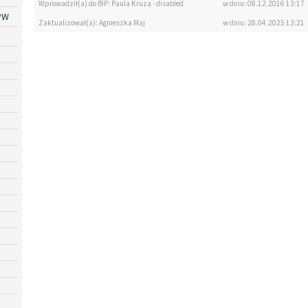
Wprowadził(a) do BIP: Paula Kruza - disabled
w dniu: 08.12.2016 13:17
PW
Zaktualizował(a): Agnieszka Maj
w dniu: 28.04.2025 13:21