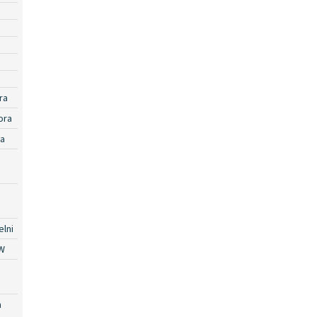
ra
ora
ra
lni
W
a