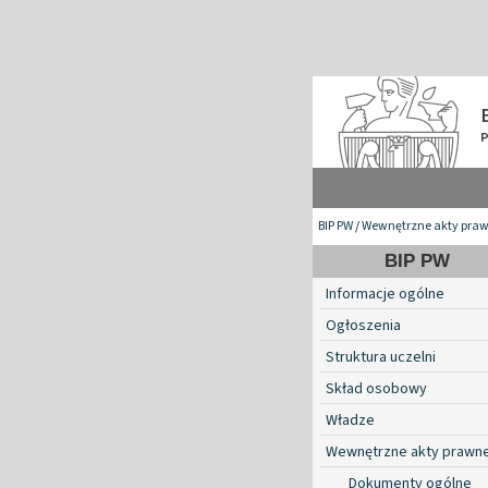
BIP PW
/
Wewnętrzne akty pra
BIP PW
Informacje ogólne
Ogłoszenia
Struktura uczelni
Skład osobowy
Władze
Wewnętrzne akty prawn
Dokumenty ogólne