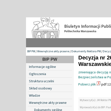
BIP PW
/
Wewnętrzne akty prawne
/
Dokumenty Rektora PW
/
Decyzj
Decyzja nr 2
BIP PW
Warszawskiej
Informacje ogólne
zmieniająca decyzję 
Ogłoszenia
Bezpieczeństwa w Pol
Struktura uczelni
Pobierz plik
pdf 12
Skład osobowy
Władze
Wytworzył(a): JM Rektor P
Wewnętrzne akty prawne
Wprowadził(a) do BIP: Paul
Dokumenty ogólne