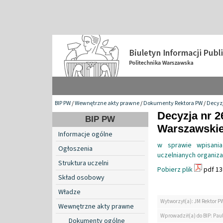
BIP PW
/
Wewnętrzne akty prawne
/
Dokumenty Rektora PW
/
Decyzj
Decyzja nr 2
BIP PW
Warszawskiej
Informacje ogólne
w sprawie wpisani
Ogłoszenia
uczelnianych organiza
Struktura uczelni
Pobierz plik
pdf 13
Skład osobowy
Władze
Wytworzył(a): JM Rektor P
Wewnętrzne akty prawne
Wprowadził(a) do BIP: Paul
Dokumenty ogólne