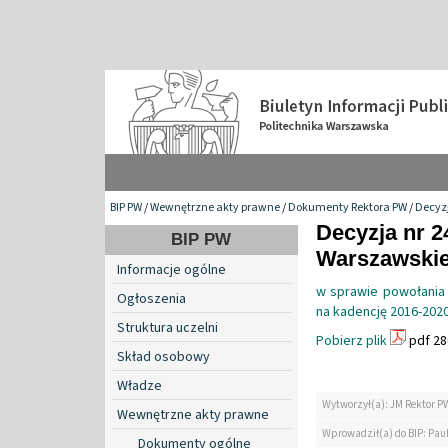
BIP PW
/
Wewnętrzne akty prawne
/
Dokumenty Rektora PW
/
Decyzj
Decyzja nr 2
BIP PW
Warszawskiej
Informacje ogólne
w sprawie powołania 
Ogłoszenia
na kadencję 2016-202
Struktura uczelni
Pobierz plik
pdf 28
Skład osobowy
Władze
Wytworzył(a): JM Rektor P
Wewnętrzne akty prawne
Wprowadził(a) do BIP: Paul
Dokumenty ogólne