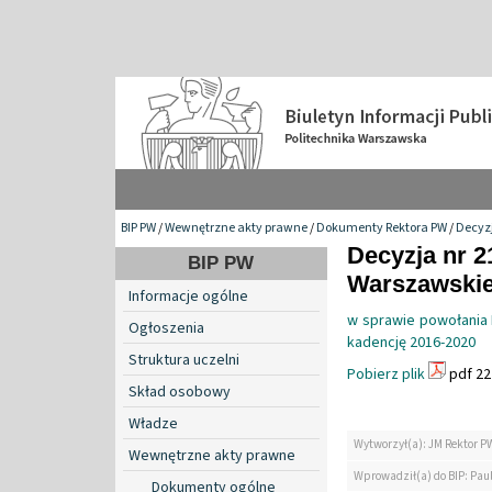
BIP PW
/
Wewnętrzne akty prawne
/
Dokumenty Rektora PW
/
Decyzj
Decyzja nr 2
BIP PW
Warszawskiej
Informacje ogólne
w sprawie powołania 
Ogłoszenia
kadencję 2016-2020
Struktura uczelni
Pobierz plik
pdf 22
Skład osobowy
Władze
Wytworzył(a): JM Rektor P
Wewnętrzne akty prawne
Wprowadził(a) do BIP: Paul
Dokumenty ogólne