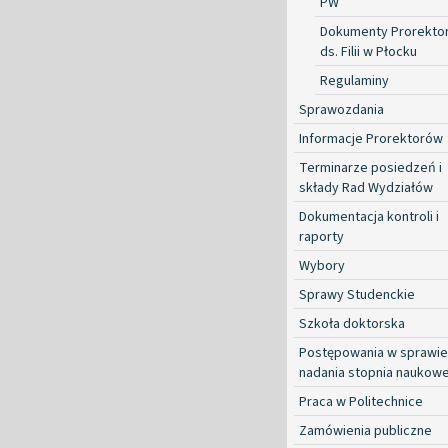
PW
Dokumenty Prorekto
ds. Filii w Płocku
Regulaminy
Sprawozdania
Informacje Prorektorów
Terminarze posiedzeń i
składy Rad Wydziałów
Dokumentacja kontroli i
raporty
Wybory
Sprawy Studenckie
Szkoła doktorska
Postępowania w sprawie
nadania stopnia naukow
Praca w Politechnice
Zamówienia publiczne