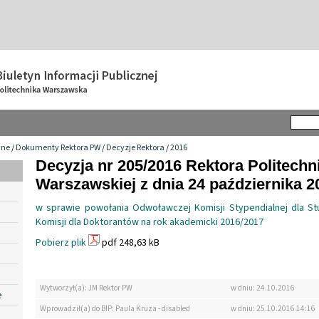
wne
/
Dokumenty Rektora PW
/
Decyzje Rektora
/
2016
Decyzja nr 205/2016 Rektora Politechn
Warszawskiej z dnia 24 października 20
w sprawie powołania Odwoławczej Komisji Stypendialnej dla S
Komisji dla Doktorantów na rok akademicki 2016/2017
Pobierz plik
pdf 248,63 kB
Wytworzył(a): JM Rektor PW
w dniu: 24.10.2016
e
Wprowadził(a) do BIP: Paula Kruza - disabled
w dniu: 25.10.2016 14:16