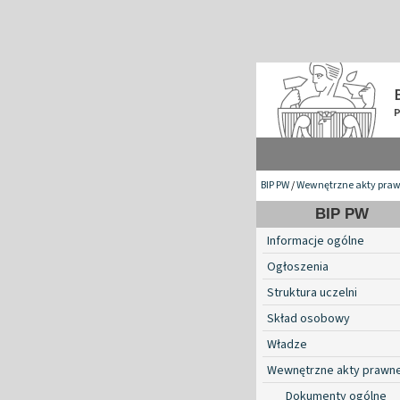
BIP PW
/
Wewnętrzne akty pra
BIP PW
Informacje ogólne
Ogłoszenia
Struktura uczelni
Skład osobowy
Władze
Wewnętrzne akty prawn
Dokumenty ogólne