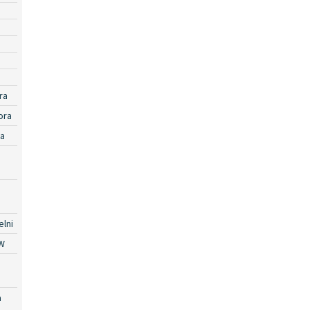
ra
ora
ra
lni
W
a