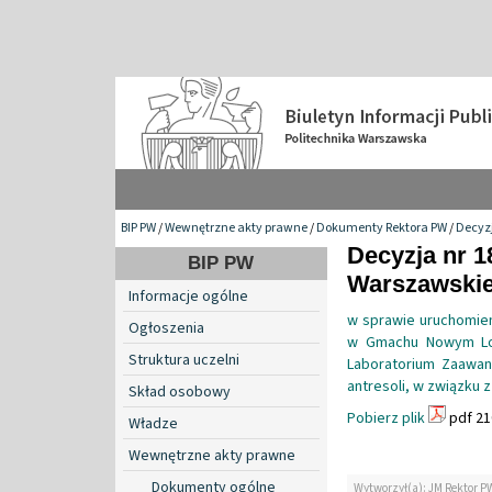
BIP PW
/
Wewnętrzne akty prawne
/
Dokumenty Rektora PW
/
Decyzj
Decyzja nr 1
BIP PW
Warszawskiej
Informacje ogólne
w sprawie uruchomien
Ogłoszenia
w Gmachu Nowym Lot
Struktura uczelni
Laboratorium Zaawan
antresoli, w związku
Skład osobowy
Pobierz plik
pdf 21
Władze
Wewnętrzne akty prawne
Dokumenty ogólne
Wytworzył(a): JM Rektor P