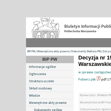
BIP PW
/
Wewnętrzne akty prawne
/
Dokumenty Rektora PW
/
Decyzj
Decyzja nr 1
BIP PW
Warszawskiej
Informacje ogólne
w sprawie zastępstwa
Ogłoszenia
Pobierz plik
pdf 17
Struktura uczelni
Skład osobowy
Władze
Wytworzył(a): JM Rektor P
Wewnętrzne akty prawne
Wprowadził(a) do BIP: Paul
Zaktualizował(a): Agniesz
Dokumenty ogólne