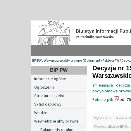
BIP PW
/
Wewnętrzne akty prawne
/
Dokumenty Rektora PW
/
Decyzj
Decyzja nr 1
BIP PW
Warszawskiej
Informacje ogólne
zmieniająca decyzj
Ogłoszenia
podyplomowe prowadz
Struktura uczelni
Pobierz plik
pdf 76
Skład osobowy
Władze
Wytworzył(a): JM Rektor P
Wewnętrzne akty prawne
Wprowadził(a) do BIP: Paul
Dokumenty ogólne