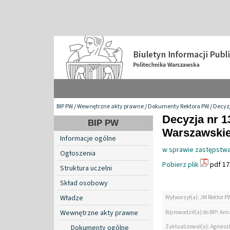
BIP PW
/
Wewnętrzne akty prawne
/
Dokumenty Rektora PW
/
Decyzj
Decyzja nr 1
BIP PW
Warszawskiej
Informacje ogólne
w sprawie zastępstwa
Ogłoszenia
Pobierz plik
pdf 17
Struktura uczelni
Skład osobowy
Władze
Wytworzył(a): JM Rektor P
Wewnętrzne akty prawne
Wprowadził(a) do BIP: Ann
Zaktualizował(a): Agniesz
Dokumenty ogólne