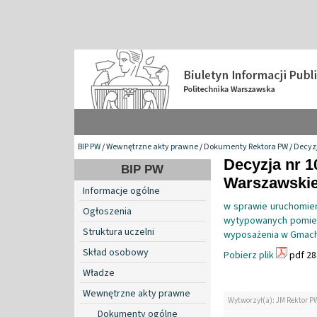
BIP PW
/
Wewnętrzne akty prawne
/
Dokumenty Rektora PW
/
Decyzj
Decyzja nr 1
BIP PW
Warszawskiej
Informacje ogólne
w sprawie uruchomien
Ogłoszenia
wytypowanych pomies
Struktura uczelni
wyposażenia w Gmachu
Skład osobowy
Pobierz plik
pdf 28
Władze
Wewnętrzne akty prawne
Wytworzył(a): JM Rektor P
Dokumenty ogólne