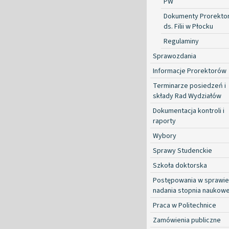
PW
Dokumenty Prorekto
ds. Filii w Płocku
Regulaminy
Sprawozdania
Informacje Prorektorów
Terminarze posiedzeń i
składy Rad Wydziałów
Dokumentacja kontroli i
raporty
Wybory
Sprawy Studenckie
Szkoła doktorska
Postępowania w sprawie
nadania stopnia naukow
Praca w Politechnice
Zamówienia publiczne