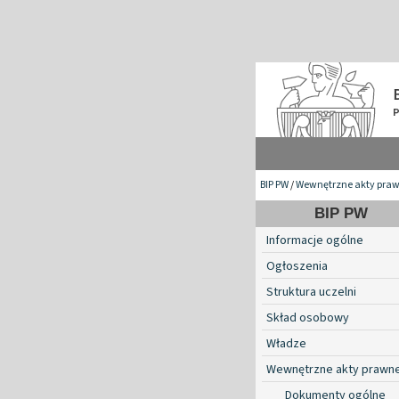
BIP PW
/
Wewnętrzne akty pra
BIP PW
Informacje ogólne
Ogłoszenia
Struktura uczelni
Skład osobowy
Władze
Wewnętrzne akty prawn
Dokumenty ogólne