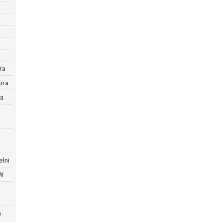
ra
ora
ra
lni
W
a