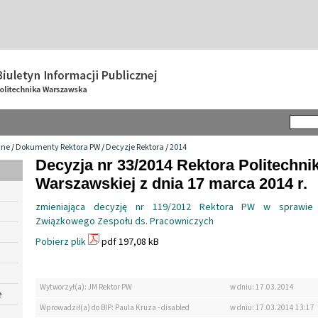
wne
/
Dokumenty Rektora PW
/
Decyzje Rektora
/
2014
Decyzja nr 33/2014 Rektora Politechnik
Warszawskiej z dnia 17 marca 2014 r.
zmieniająca decyzję nr 119/2012 Rektora PW w sprawie 
Związkowego Zespołu ds. Pracowniczych
Pobierz plik
pdf 197,08 kB
Wytworzył(a): JM Rektor PW
w dniu: 17.03.2014
e
Wprowadził(a) do BIP: Paula Kruza - disabled
w dniu: 17.03.2014 13:17