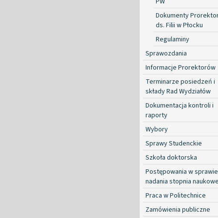
PW
Dokumenty Prorekto
ds. Filii w Płocku
Regulaminy
Sprawozdania
Informacje Prorektorów
Terminarze posiedzeń i
składy Rad Wydziałów
Dokumentacja kontroli i
raporty
Wybory
Sprawy Studenckie
Szkoła doktorska
Postępowania w sprawie
nadania stopnia naukow
Praca w Politechnice
Zamówienia publiczne