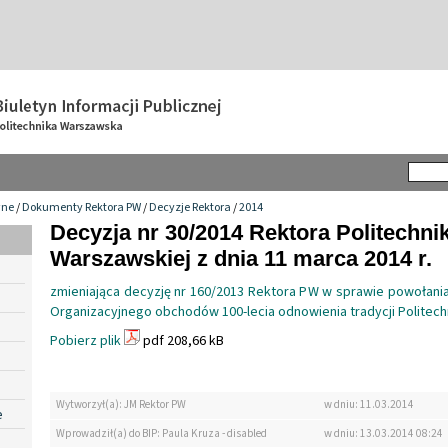
wne
/
Dokumenty Rektora PW
/
Decyzje Rektora
/
2014
Decyzja nr 30/2014 Rektora Politechnik
Warszawskiej z dnia 11 marca 2014 r.
zmieniająca decyzję nr 160/2013 Rektora PW w sprawie powołan
Organizacyjnego obchodów 100-lecia odnowienia tradycji Politech
Pobierz plik
pdf 208,66 kB
Wytworzył(a): JM Rektor PW
w dniu: 11.03.2014
e
Wprowadził(a) do BIP: Paula Kruza - disabled
w dniu: 13.03.2014 08:24