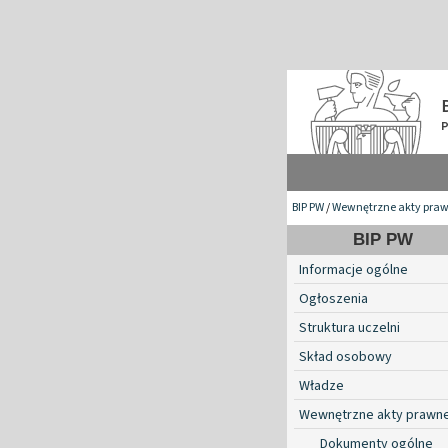
BIP PW
/
Wewnętrzne akty pra
BIP PW
Informacje ogólne
Ogłoszenia
Struktura uczelni
Skład osobowy
Władze
Wewnętrzne akty prawn
Dokumenty ogólne