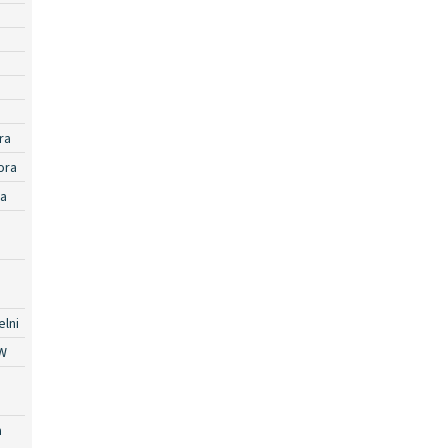
ra
ora
ra
lni
W
a