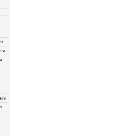
ra
ora
ra
lni
W
a