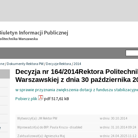
wne
/
Dokumenty Rektora PW
/
Decyzje Rektora
/
2014
Decyzja nr 164/2014Rektora Politechni
Warszawskiej z dnia 30 października 20
w sprawie przyznania zwiększenia dotacji z funduszu stabilizacyjn
Pobierz plik
pdf 517,61 kB
Wytworzył(a): JM Rektor PW
w dniu: 30.10.2014
e
Wprowadził(a) do BIP: Paula Kruza - disabled
w dniu: 31.10.2014 09:24
Zaktualizował(a): Agnieszka Maj
w dniu: 24.04.2025 11:12