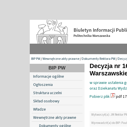
BIP PW
/
Wewnętrzne akty prawne
/
Dokumenty Rektora PW
/
Decyzj
Decyzja nr 1
BIP PW
Warszawskiej
Informacje ogólne
w sprawie ustalenia 
Ogłoszenia
oraz Dziekanatu Wydzi
Struktura uczelni
Pobierz plik
pdf 17
Skład osobowy
Władze
Wytworzył(a): JM Rektor P
Wewnętrzne akty prawne
Wprowadził(a) do BIP: Paul
Dokumenty ogólne