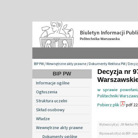
BIP PW
/
Wewnętrzne akty prawne
/
Dokumenty Rektora PW
/
Decyzj
Decyzja nr 9
BIP PW
Warszawskiej
Informacje ogólne
w sprawie powołania
Ogłoszenia
Politechniki Warszaws
Struktura uczelni
Pobierz plik
pdf 22
Skład osobowy
Władze
Wytworzył(a): JM Rektor P
Wewnętrzne akty prawne
Wprowadził(a) do BIP: Jo
Dokumenty ogólne