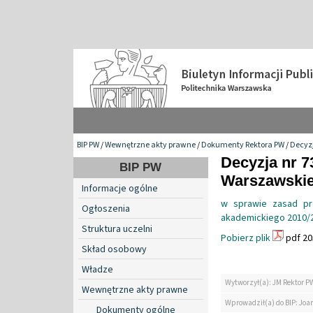
BIP PW
/
Wewnętrzne akty prawne
/
Dokumenty Rektora PW
/
Decyzj
Decyzja nr 7
BIP PW
Warszawskiej
Informacje ogólne
w sprawie zasad pr
Ogłoszenia
akademickiego 2010/2
Struktura uczelni
Pobierz plik
pdf 20
Skład osobowy
Władze
Wytworzył(a): JM Rektor P
Wewnętrzne akty prawne
Wprowadził(a) do BIP: Jo
Dokumenty ogólne