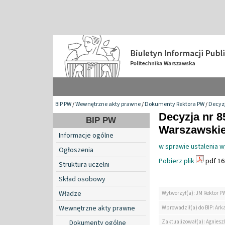
BIP PW
/
Wewnętrzne akty prawne
/
Dokumenty Rektora PW
/
Decyzj
Decyzja nr 8
BIP PW
Warszawskiej
Informacje ogólne
w sprawie ustalenia 
Ogłoszenia
Pobierz plik
pdf 16
Struktura uczelni
Skład osobowy
Władze
Wytworzył(a): JM Rektor P
Wewnętrzne akty prawne
Wprowadził(a) do BIP: Ark
Zaktualizował(a): Agniesz
Dokumenty ogólne