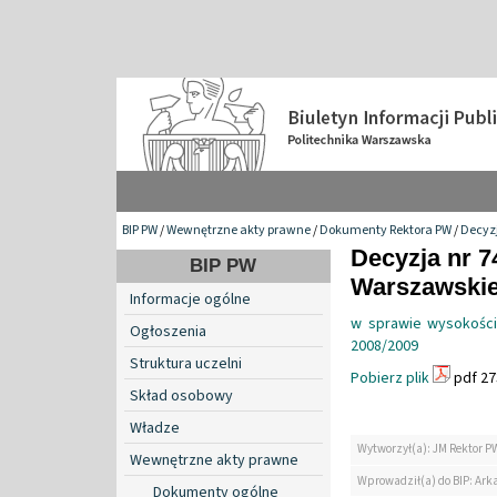
BIP PW
/
Wewnętrzne akty prawne
/
Dokumenty Rektora PW
/
Decyzj
Decyzja nr 7
BIP PW
Warszawskiej
Informacje ogólne
w sprawie wysokości
Ogłoszenia
2008/2009
Struktura uczelni
Pobierz plik
pdf 27
Skład osobowy
Władze
Wytworzył(a): JM Rektor P
Wewnętrzne akty prawne
Wprowadził(a) do BIP: Ark
Dokumenty ogólne