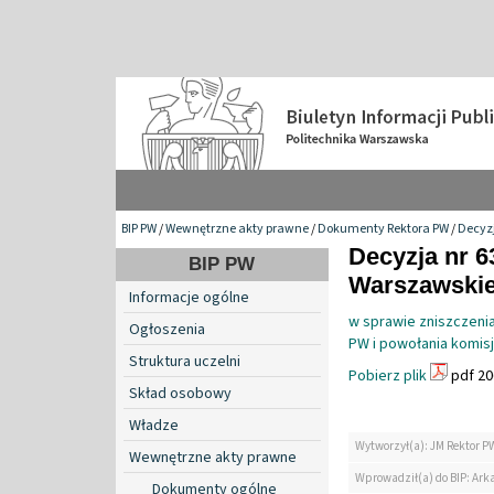
BIP PW
/
Wewnętrzne akty prawne
/
Dokumenty Rektora PW
/
Decyzj
Decyzja nr 6
BIP PW
Warszawskiej
Informacje ogólne
w sprawie zniszczeni
Ogłoszenia
PW i powołania komisj
Struktura uczelni
Pobierz plik
pdf 20
Skład osobowy
Władze
Wytworzył(a): JM Rektor P
Wewnętrzne akty prawne
Wprowadził(a) do BIP: Ark
Dokumenty ogólne