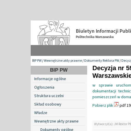
BIP PW
/
Wewnętrzne akty prawne
/
Dokumenty Rektora PW
/
Decyzj
Decyzja nr 5
BIP PW
Warszawskiej
Informacje ogólne
w sprawie uruchomi
Ogłoszenia
dokumentacji techni
Struktura uczelni
pomieszczeń w domach
Skład osobowy
Pobierz plik
pdf 19
Władze
Wewnętrzne akty prawne
Wytworzył(a): JM Rektor P
Dokumenty ogólne