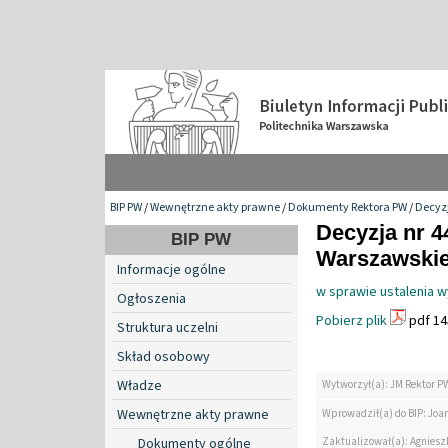
BIP PW
/
Wewnętrzne akty prawne
/
Dokumenty Rektora PW
/
Decyzj
Decyzja nr 4
BIP PW
Warszawskiej
Informacje ogólne
w sprawie ustalenia 
Ogłoszenia
Pobierz plik
pdf 14
Struktura uczelni
Skład osobowy
Władze
Wytworzył(a): JM Rektor P
Wewnętrzne akty prawne
Wprowadził(a) do BIP: Jo
Zaktualizował(a): Agniesz
Dokumenty ogólne