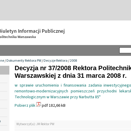
wne
/
Dokumenty Rektora PW
/
Decyzje Rektora
/
2008
Decyzja nr 37/2008 Rektora Politechnik
Warszawskiej z dnia 31 marca 2008 r.
w sprawie uruchomienia i finansowania zadania inwestycyjneg
remontowo-modernizacyjnych pomieszczeń przychodni leka
Technologicznym w Warszawie przy Narbutta 85"
Pobierz plik
pdf 182,66 kB
e
Wytworzył(a): JM Rektor PW