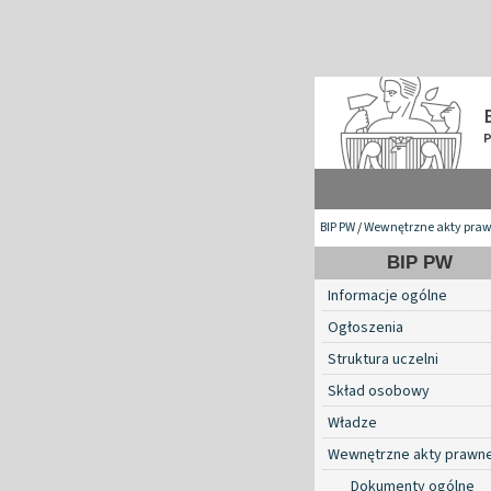
BIP PW
/
Wewnętrzne akty pra
BIP PW
Informacje ogólne
Ogłoszenia
Struktura uczelni
Skład osobowy
Władze
Wewnętrzne akty prawn
Dokumenty ogólne