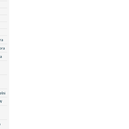
ra
ora
ra
lni
W
a