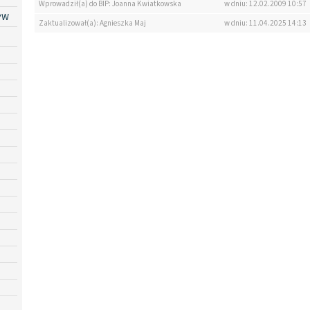
Wprowadził(a) do BIP: Joanna Kwiatkowska
w dniu: 12.02.2009 10:57
PW
Zaktualizował(a): Agnieszka Maj
w dniu: 11.04.2025 14:13