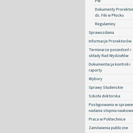
PW
Dokumenty Prorekto
ds. Filii w Płocku
Regulaminy
Sprawozdania
Informacje Prorektorów
Terminarze posiedzeń i
składy Rad Wydziałów
Dokumentacja kontroli i
raporty
Wybory
Sprawy Studenckie
Szkoła doktorska
Postępowania w sprawie
nadania stopnia naukow
Praca w Politechnice
Zamówienia publiczne