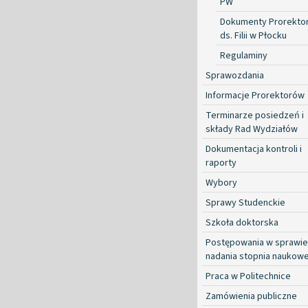
PW
Dokumenty Prorekto
ds. Filii w Płocku
Regulaminy
Sprawozdania
Informacje Prorektorów
Terminarze posiedzeń i
składy Rad Wydziałów
Dokumentacja kontroli i
raporty
Wybory
Sprawy Studenckie
Szkoła doktorska
Postępowania w sprawie
nadania stopnia naukow
Praca w Politechnice
Zamówienia publiczne