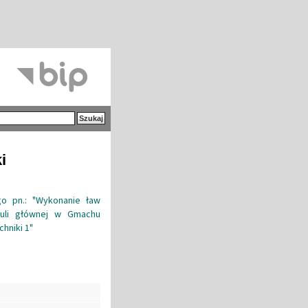
i
go pn.: "Wykonanie ław
 auli głównej w Gmachu
hniki 1"