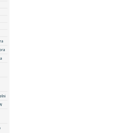
ra
ora
ra
lni
W
a