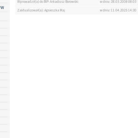
Wprowadził(a) do BIP: Arkadiusz Borowski
w dniu: 28.03.2008 08:03
PW
Zaktualizował(a): Agnieszka Maj
w dniu: 11.04.2025 14:30