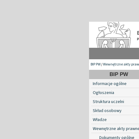
BIP PW
/
Wewnętrzne akty pra
BIP PW
Informacje ogólne
Ogłoszenia
Struktura uczelni
Skład osobowy
Władze
Wewnętrzne akty prawn
Dokumenty ogólne