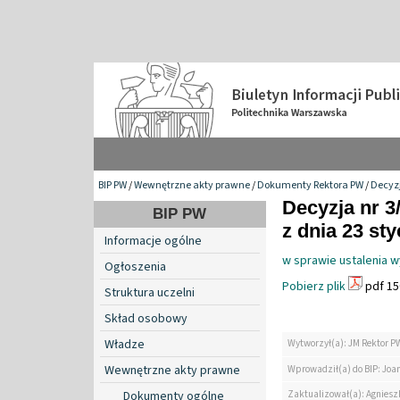
BIP PW
/
Wewnętrzne akty prawne
/
Dokumenty Rektora PW
/
Decyzj
Decyzja nr 3
BIP PW
z dnia 23 sty
Informacje ogólne
w sprawie ustalenia 
Ogłoszenia
Pobierz plik
pdf 15
Struktura uczelni
Skład osobowy
Władze
Wytworzył(a): JM Rektor P
Wewnętrzne akty prawne
Wprowadził(a) do BIP: Jo
Zaktualizował(a): Agniesz
Dokumenty ogólne